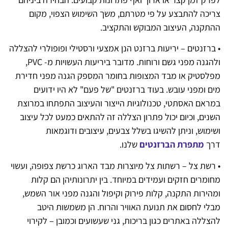
צריכה להתבצע על פי מטרתם, משך השימוש הצפוי, מקום
ההתקנה, העיצוב המבוקש והתקציב.
• ברזנטים – יריעות ברזנט הנן אמצעי ורסטילי ופופולרי להצללה
ולהגנה מפני גשם ורוחות. מדובר ביריעות העשויות מ- PVC,
מפלסטיק או מבד המצופות בחומר המספק הגנה מפני חדירת
מים ומפני עובש. בעוד ברזנטים "של פעם" לא היו ידועים
במראם האסתטי, טכנולוגיות הייצור והעיצוב התפתחו במרוצת
השנים, וכיום יכול פתרון הצללה זה להתאים כמעט לכל עיצוב
ושימוש, וניתן להשיגו בשלל צבעים, עיצובים ודוגמאות
דרך
מתפרת הברזנטים
שלנו.
• רשת צל – רשתות צל מיוצרות מבד הארוג כרשת צפופה, ועשוי
מחומרים חזקים ועמידים במיוחד. בין יתרונותיהן הם קלות
ומהירות התקנה, קלות פירוק וקיפול והגנה מפני אור השמש,
מבלי לחסום את תנועת האוויר והרוח. הן משמשות היטב
להצללה באתרים כגון בריכות, גני שעשועים וכמובן – לקירוי