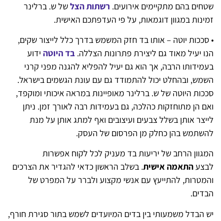
שטחים בהם מתקיימים אירועים.
רשתות הצל
של ש. ברלינר
זמינות במגוון דוגמאות, על פי העדפתכם האישית.
• סככות יוטה – אותו בד חזק המשמש בדרך כלל לייצור שקים,
הנו יעיל מאוד גם ליצירת פתרונות הצללה.
בד היוטה
ידוע
בעמידותו הרבה, אך הוא גם יעיל להפליא להגנה מפני קרני
השמש, ובהחלט יכול להתמודד גם עם עונת הגשמים בישראל.
סככות היוטה של ש. ברלינר מאופיינות במראה איכותי ומוקפד,
ואם הן מתוחזקות כהלכה, גם בעמידות רבה לאורך זמן. ניתן
לייצר אותן בשלל צבעים ועיצובים ואף למתג אותן על מנת
להשתמש בהן כחלק מן הפרסום של העסק.
המגוון הרחב של יריעות בד מעניק לכל לקוח אפשרות
לבצע
התאמה אישית
. בשלב הראשון כדאי להגדיר את הצרכים
והמטרות, להתייעץ עם אנשי מקצוע ולברר על המפרט של
הבדים.
יש הבדל משמעותי בין בדים המיועדים לשמש בתור סגירת חורף,