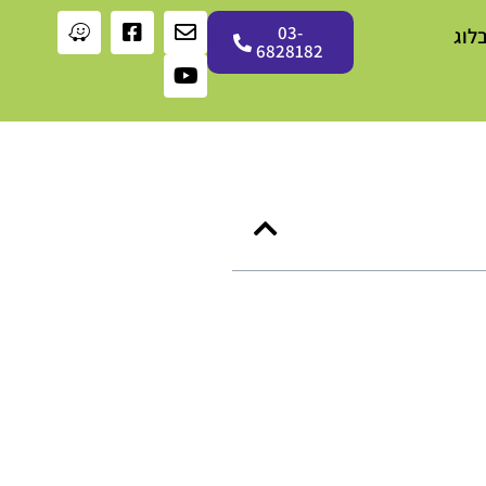
03-
לוג
6828182