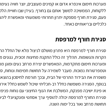
מערכות חימום אינפרא אדום או קמינים מעוצבים, יוצר חוויה נעימה
ללקוחות, הממשיכה למשוך אותם גם בחורף. בעידן שבו חוויית הלק
פעם, סגירת חורף מספקת יתרון תחרותי משמעותי ומאפשרת ליהנו
כלכליים ובריאותיים כאחד.
סגירת חורף למרפסת
סגירת חורף למרפסת היא פתרון מושלם לניצול מלא של החלל החיצ
הקרות והגשומות. תהליך זה כולל התקנת מחיצות זכוכית, גגונים 
ומערכות חימום מתקדמות, המאפשרים יצירת מרחב נעים ומוגן מפנ
וטמפרטורות נמוכות. מעבר לשמירה על תחושת חמימות ונוחות, ס
משפרת את הבידוד התרמי של הבית, ובכך תורמת לחיסכון בהוצאו
בנוסף, הסגירה משמשת כחלל רב-תכליתי שיכול לשמש כחלל אירוח
או פינת ישיבה מפנקת, המשלבת את הנוף החיצוני עם נוחות פנימית.
סגירת החורף למרפסת יכולה להוסיף ערך אסתטי ופונקציונלי לבית
תחושת מרחב ואור בכל ימות השנה.