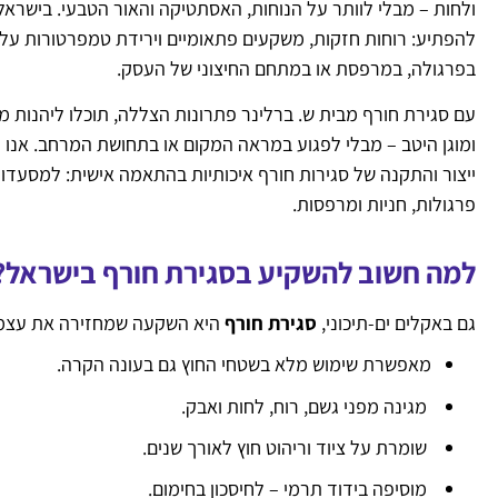
ולחות – מבלי לוותר על הנוחות, האסתטיקה והאור הטבעי. בישראל,
להפתיע: רוחות חזקות, משקעים פתאומיים וירידת טמפרטורות עלו
בפרגולה, במרפסת או במתחם החיצוני של העסק.
עם סגירת חורף מבית ש. ברלינר פתרונות הצללה, תוכלו ליהנות מח
ומוגן היטב – מבלי לפגוע במראה המקום או בתחושת המרחב. אנו 
ייצור והתקנה של סגירות חורף איכותיות בהתאמה אישית: למסעדות
פרגולות, חניות ומרפסות.
למה חשוב להשקיע בסגירת חורף בישראל?
גם באקלים ים-תיכוני,
סגירת חורף
היא השקעה שמחזירה את עצמ
מאפשרת שימוש מלא בשטחי החוץ גם בעונה הקרה.
מגינה מפני גשם, רוח, לחות ואבק.
שומרת על ציוד וריהוט חוץ לאורך שנים.
מוסיפה בידוד תרמי – לחיסכון בחימום.