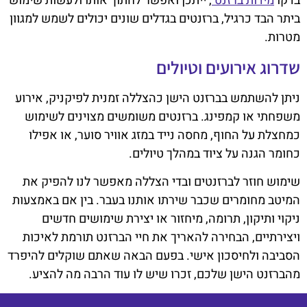
בדקו
מידות ברזנט
, ייתכן ואפשר לחתוך אותו ולעשות שימוש
ביתר הבד כרגיל, ברזנטים בגדלים שונים יכולים לשמש למגוון
מטרות.
שדרוג אירועים וטיולים
ניתן להשתמש בברזנט הישן כהצללה זמנית לפיקניק, אירוע
משפחתי או קמפינג. ברזנטים משומשים מצוינים לשימוש
כמחצלת על החוף, מחסה נייד במזג אוויר סוער, או אפילו
כחומר הגנה על ציוד במהלך טיולים.
שימוש חוזר לברזנטים ובדי הצללה מאפשר לנו להפיק את
המיטב מחומרים שכבר שירתו אותנו בעבר. בין אם באמצעות
ניקוי ותיקון, תרומה, מיחזור או יצירת שימושים חדשים
ויצירתיים, הבחירה להאריך את חיי הברזנט תורמת לאיכות
הסביבה ולחיסכון אישי. בפעם הבאה שאתם שוקלים להיפרד
מהברזנט הישן שלכם, זכרו שיש לו עוד הרבה מה להציע.